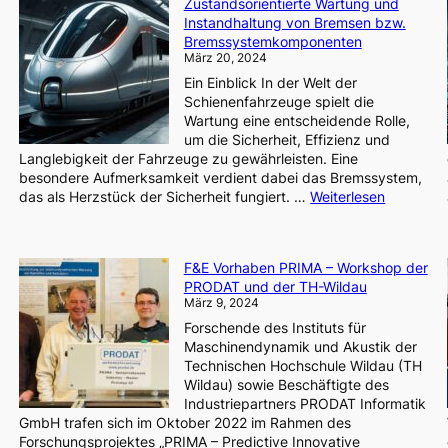
Zustandsorientierte Wartung und
Berichte
Instandhaltung von Bremsen bzw.
erach
schnell
Bremssystemkomponenten
und
März 20, 2024
KI-
Ein Einblick In der Welt der
assistiert
Schienenfahrzeuge spielt die
erstellen
Wartung eine entscheidende Rolle,
um die Sicherheit, Effizienz und
Langlebigkeit der Fahrzeuge zu gewährleisten. Eine
besondere Aufmerksamkeit verdient dabei das Bremssystem,
:
das als Herzstück der Sicherheit fungiert. …
Weiterlesen
Zustandso
Wartung
ndintegriertes
und
F&E Vorhaben PRIMA – Workshop der
system
Instandha
PRODAT und der TH-Wildau
von
März 9, 2024
Bremsen
Forschende des Instituts für
bzw.
Maschinendynamik und Akustik der
tsmenge
Bremssy
Technischen Hochschule Wildau (TH
Wildau) sowie Beschäftigte des
anks
Industriepartners PRODAT Informatik
GmbH trafen sich im Oktober 2022 im Rahmen des
Forschungsprojektes „PRIMA – Predictive Innovative