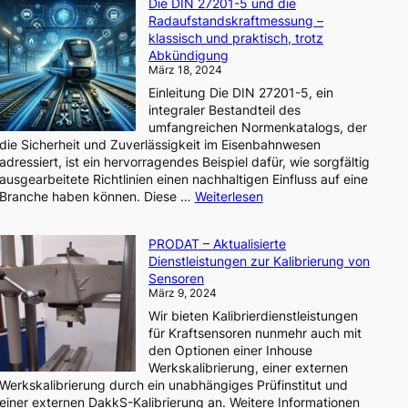
Die DIN 27201-5 und die
Schienenfahrzeugen
Radaufstandskraftmessung –
(Wissen
klassisch und praktisch, trotz
im
Abkündigung
Eisenbahnwesen)
März 18, 2024
Einleitung Die DIN 27201-5, ein
integraler Bestandteil des
umfangreichen Normenkatalogs, der
die Sicherheit und Zuverlässigkeit im Eisenbahnwesen
adressiert, ist ein hervorragendes Beispiel dafür, wie sorgfältig
ausgearbeitete Richtlinien einen nachhaltigen Einfluss auf eine
rientierte
:
Branche haben können. Diese …
Weiterlesen
Die
DIN
PRODAT – Aktualisierte
ltung
27201-
Dienstleistungen zur Kalibrierung von
5
Sensoren
und
März 9, 2024
die
Wir bieten Kalibrierdienstleistungen
stemkomponenten
Radaufstandskraftmess
für Kraftsensoren nunmehr auch mit
–
den Optionen einer Inhouse
klassisch
Werkskalibrierung, einer externen
und
Werkskalibrierung durch ein unabhängiges Prüfinstitut und
praktisch,
einer externen DakkS-Kalibrierung an. Weitere Informationen
trotz