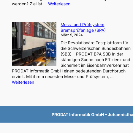
:
werden? Ziel ist …
Weiterlesen
F&E
Innovationsvorhaben
I-
Mess- und Prüfsystem
Detekt
Bremsprüfanlage (BPA)
März 9, 2024
Die Revolutionäre Testplattform für
die Schweizerischen Bundesbahnen
(SBB) – PRODAT BPA SBB In der
ständigen Suche nach Effizienz und
Sicherheit im Eisenbahnverkehr hat
PRODAT Informatik GmbH einen bedeutenden Durchbruch
erzielt. Mit ihrem neuesten Mess- und Prüfsystem, …
:
Weiterlesen
Mess-
und
Prüfsystem
Bremsprüfanlage
(BPA)
PRODAT Informatik GmbH – Johannisthal