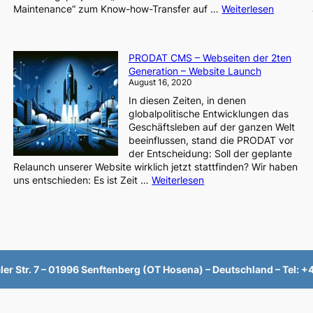
:
Maintenance“ zum Know-how-Transfer auf …
Weiterlesen
F&E
Vorhabe
PRIMA
PRODAT CMS – Webseiten der 2ten
–
Generation – Website Launch
Worksh
August 16, 2020
der
In diesen Zeiten, in denen
PRODAT
globalpolitische Entwicklungen das
und
Geschäftsleben auf der ganzen Welt
der
beeinflussen, stand die PRODAT vor
TH-
der Entscheidung: Soll der geplante
Wildau
Relaunch unserer Website wirklich jetzt stattfinden? Wir haben
:
uns entschieden: Es ist Zeit …
Weiterlesen
PRODAT
CMS
–
Webseiten
der
2ten
er Str. 7 – 01996 Senftenberg (OT Hosena) – Deutschland – Tel: 
Generation
–
Website
Launch