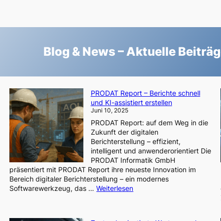
Blog & News – Aktuelle Beiträ
PRODAT Report – Berichte schnell
und KI-assistiert erstellen
Juni 10, 2025
PRODAT Report: auf dem Weg in die
Zukunft der digitalen
Berichterstellung – effizient,
intelligent und anwenderorientiert Die
PRODAT Informatik GmbH
präsentiert mit PRODAT Report ihre neueste Innovation im
Bereich digitaler Berichterstellung – ein modernes
uwerksüberwachung
:
Softwarewerkzeug, das …
Weiterlesen
PRODAT
mer
Report
–