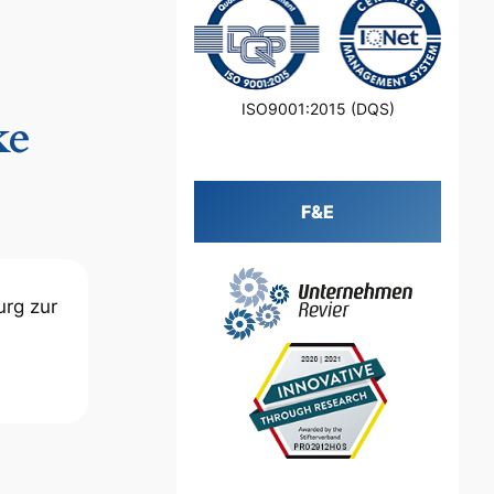
ISO9001:2015 (DQS)
ke
F&E
rg zur