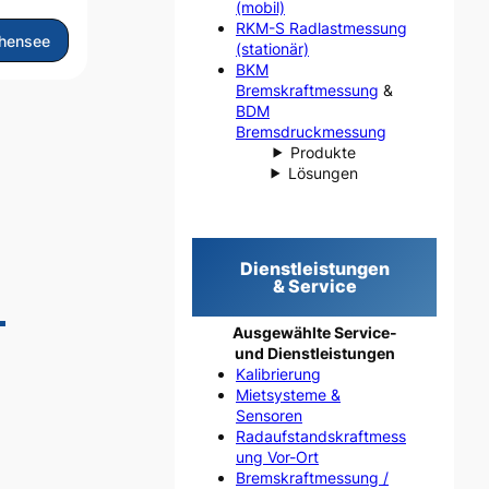
(mobil)
RKM-S Radlastmessung
hensee
(stationär)
BKM
Bremskraftmessung
&
BDM
Bremsdruckmessung
Produkte
Lösungen
Dienstleistungen
& Service
–
Ausgewählte Service-
und Dienstleistungen
Kalibrierung
Mietsysteme &
Sensoren
Radaufstandskraftmess
ung Vor-Ort
Bremskraftmessung /