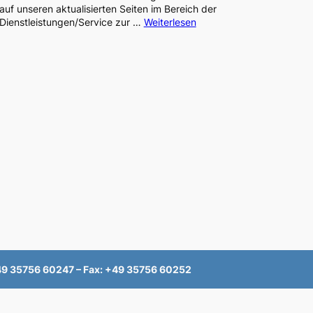
auf unseren aktualisierten Seiten im Bereich der
Abkündigung
:
Dienstleistungen/Service zur …
Weiterlesen
n
PRODAT
–
Aktualisierte
op
Dienstleistungen
zur
Kalibrierung
von
Sensoren
+49 35756 60247 – Fax: +49 35756 60252