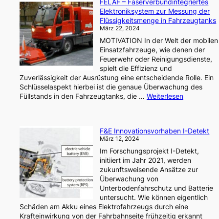
FELAF – Faserverbundintegriertes
in
Elektroniksystem zur Messung der
Bib
Flüssigkeitsmenge in Fahrzeugtanks
März 22, 2024
MOTIVATION In der Welt der mobilen
Einsatzfahrzeuge, wie denen der
Feuerwehr oder Reinigungsdienste,
spielt die Effizienz und
Zuverlässigkeit der Ausrüstung eine entscheidende Rolle. Ein
Schlüsselaspekt hierbei ist die genaue Überwachung des
:
Füllstands in den Fahrzeugtanks, die …
Weiterlesen
FELAF
–
Faserverbu
F&E Innovationsvorhaben I-Detekt
Elektronik
März 12, 2024
zur
Im Forschungsprojekt I-Detekt,
Messung
initiiert im Jahr 2021, werden
der
zukunftsweisende Ansätze zur
Flüssigkei
Überwachung von
in
Unterbodenfahrschutz und Batterie
Fahrzeugt
untersucht. Wie können eigentlich
Schäden am Akku eines Elektrofahrzeugs durch eine
Krafteinwirkung von der Fahrbahnseite frühzeitig erkannt