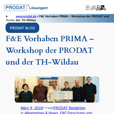
Zum
Lösungen!
Inhalt
springen
www.prodat.de
»
F&E Vorhaben PRIMA – Workshop der PRODAT und
Suche
der TH-Wildau
PRODAT BLOG
F&E Vorhaben PRIMA –
Workshop der PRODAT
und der TH-Wildau
—
März 9, 2024
von
PRODAT Redaktion
in
Allgemeines & News
, 
F&E Forschung und