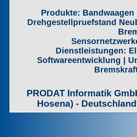
Produkte:
Bandwaagen
Drehgestellpruefstand Neu
Brem
Sensornetzwerk
Dienstleistungen:
E
Softwareentwicklung
|
U
Bremskraf
PRODAT Informatik GmbH -
Hosena) - Deutschland 