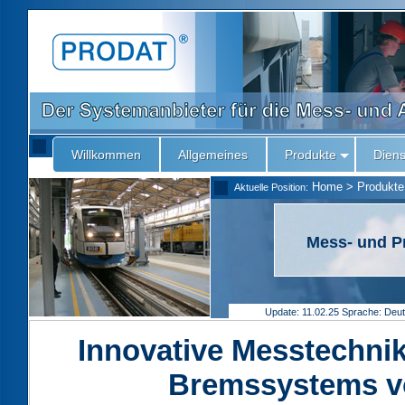
Willkommen
Allgemeines
Produkte
Diens
Home
>
Produkte
Aktuelle Position:
Mess- und P
Update: 11.02.25
Sprache: Deu
Innovative Messtechnik
Bremssystems v