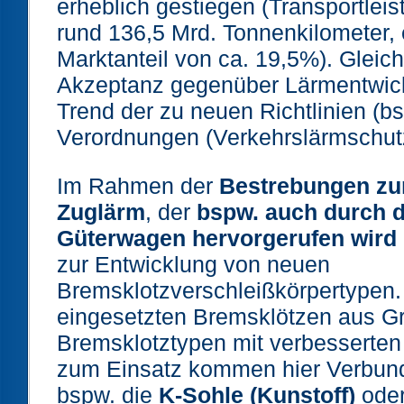
erheblich gestiegen (Transportlei
rund 136,5 Mrd. Tonnenkilometer, 
Marktanteil von ca. 19,5%). Gleichz
Akzeptanz gegenüber Lärmentwic
Trend der zu neuen Richtlinien (b
Verordnungen (Verkehrslärmschutz
Im Rahmen der
Bestrebungen zu
Zuglärm
, der
bspw. auch durch 
Güterwagen hervorgerufen wird
zur Entwicklung von neuen
Bremsklotzverschleißkörpertypen. 
eingesetzten Bremsklötzen aus G
Bremsklotztypen mit verbesserten
zum Einsatz kommen hier Verbund
bspw. die
K-Sohle (Kunstoff)
ode