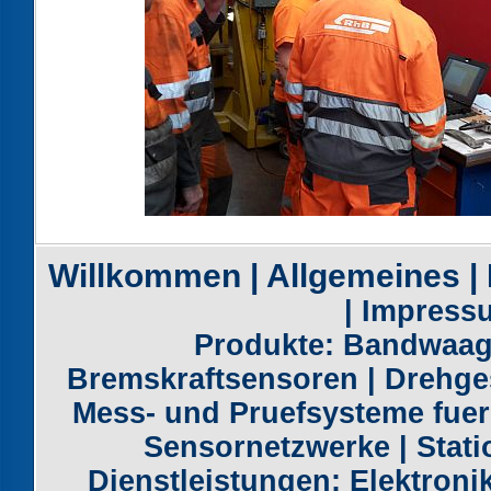
Willkommen
|
Allgemeines
|
|
Impress
Produkte:
Bandwaag
Bremskraftsensoren
|
Drehge
Mess- und Pruefsysteme fue
Sensornetzwerke
|
Stat
Dienstleistungen:
Elektroni