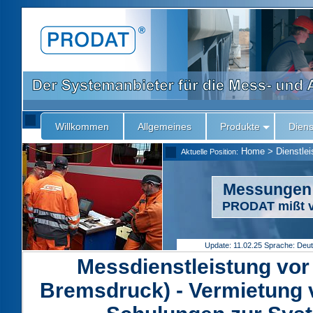
Willkommen
Allgemeines
Produkte
Diens
Home
>
Dienstle
Aktuelle Position:
Messungen 
PRODAT mißt v
Update: 11.02.25
Sprache: Deu
Messdienstleistung vor 
Bremsdruck) - Vermietung